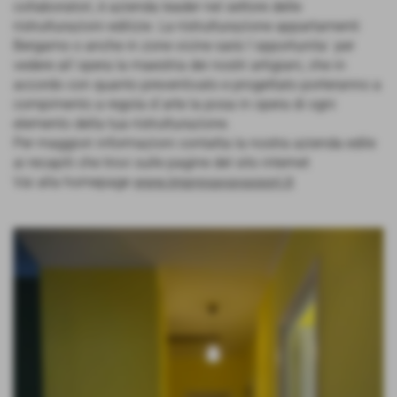
collaboratori, è azienda leader nel settore delle
ristrutturazioni edilizie. La ristrutturazione appartamenti
Bergamo o anche in zone vicine sarà l´opportunita´ per
vedere all´opera la maestria dei nostri artigiani, che in
accordo con quanto preventivato e progettato porteranno a
compimento a regola d´arte la posa in opera di ogni
elemento della tua ristrutturazione.
Per maggiori informazioni contatta la nostra azienda edile
ai recapiti che trovi sulle pagine del sito internet
Vai alla homepage
www.impresavavassori.it